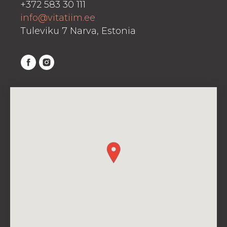
+372 583 30 111
info@vitatiim.ee
Tuleviku 7 Narva, Estonia