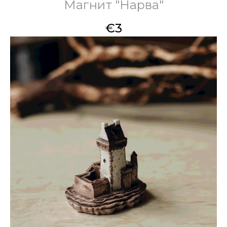
Магнит "Нарва"
€
3