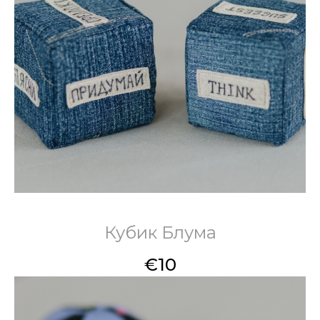
Кубик Блума
€
10