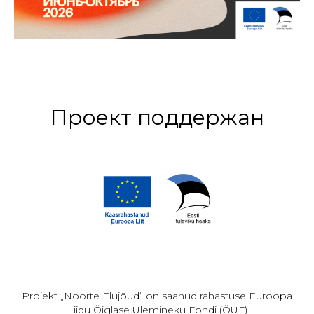
Проект поддержан
Projekt „Noorte Elujõud“ on saanud rahastuse Euroopa
Liidu Õiglase Ülemineku Fondi (ÕÜF)