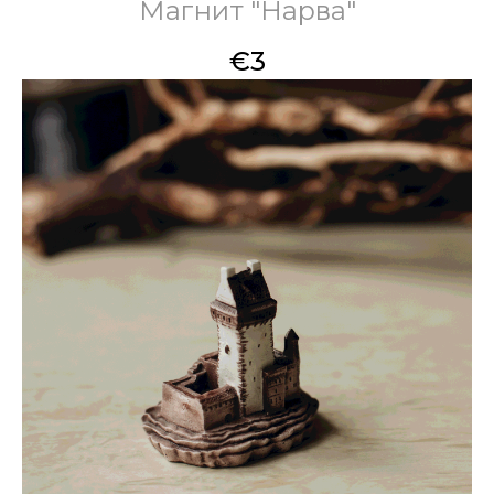
Магнит "Нарва"
€
3