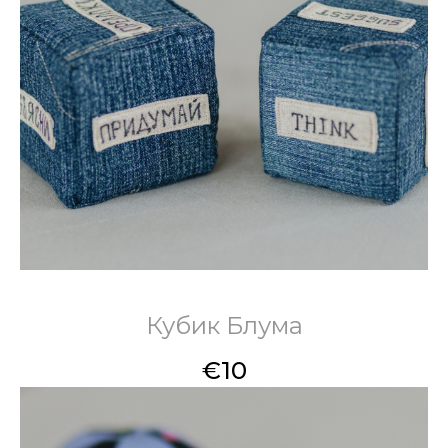
Кубик Блума
€
10