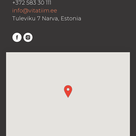
+372 583 30 111
info@vitatiim.ee
Tuleviku 7 Narva, Estonia